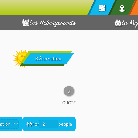
Les Hébergements
La Ré
Réservation
QUOTE
For
people