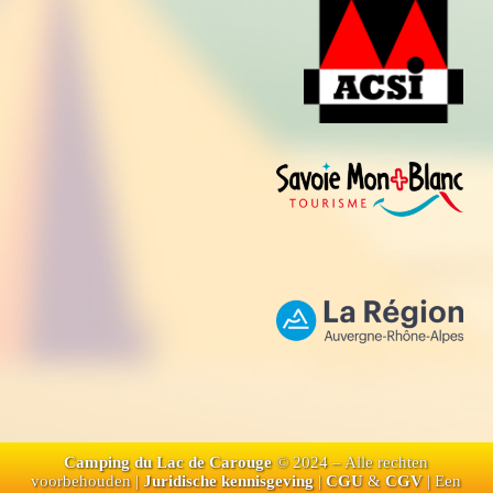
Camping du Lac de Carouge
© 2024 – Alle rechten
voorbehouden |
Juridische kennisgeving
|
CGU
&
CGV
| Een