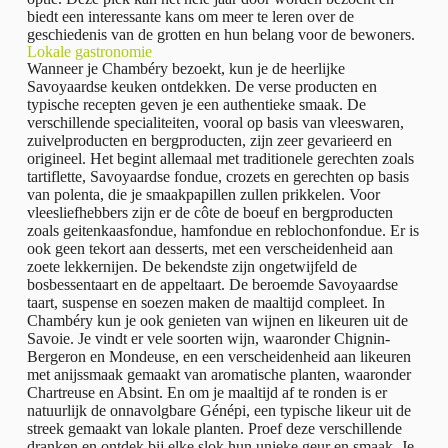
biedt een interessante kans om meer te leren over de
geschiedenis van de grotten en hun belang voor de bewoners.
Lokale gastronomie
Wanneer je Chambéry bezoekt, kun je de heerlijke
Savoyaardse keuken ontdekken. De verse producten en
typische recepten geven je een authentieke smaak. De
verschillende specialiteiten, vooral op basis van vleeswaren,
zuivelproducten en bergproducten, zijn zeer gevarieerd en
origineel. Het begint allemaal met traditionele gerechten zoals
tartiflette, Savoyaardse fondue, crozets en gerechten op basis
van polenta, die je smaakpapillen zullen prikkelen. Voor
vleesliefhebbers zijn er de côte de boeuf en bergproducten
zoals geitenkaasfondue, hamfondue en reblochonfondue. Er is
ook geen tekort aan desserts, met een verscheidenheid aan
zoete lekkernijen. De bekendste zijn ongetwijfeld de
bosbessentaart en de appeltaart. De beroemde Savoyaardse
taart, suspense en soezen maken de maaltijd compleet. In
Chambéry kun je ook genieten van wijnen en likeuren uit de
Savoie. Je vindt er vele soorten wijn, waaronder Chignin-
Bergeron en Mondeuse, en een verscheidenheid aan likeuren
met anijssmaak gemaakt van aromatische planten, waaronder
Chartreuse en Absint. En om je maaltijd af te ronden is er
natuurlijk de onnavolgbare Génépi, een typische likeur uit de
streek gemaakt van lokale planten. Proef deze verschillende
dranken en ontdek bij elke slok hun unieke geur en smaak. Je