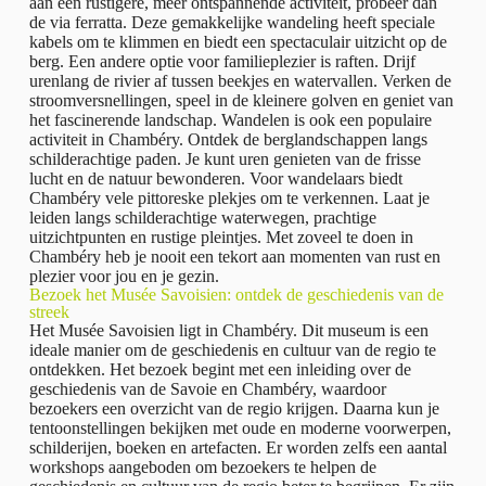
aan een rustigere, meer ontspannende activiteit, probeer dan
de via ferratta. Deze gemakkelijke wandeling heeft speciale
kabels om te klimmen en biedt een spectaculair uitzicht op de
berg. Een andere optie voor familieplezier is raften. Drijf
urenlang de rivier af tussen beekjes en watervallen. Verken de
stroomversnellingen, speel in de kleinere golven en geniet van
het fascinerende landschap. Wandelen is ook een populaire
activiteit in Chambéry. Ontdek de berglandschappen langs
schilderachtige paden. Je kunt uren genieten van de frisse
lucht en de natuur bewonderen. Voor wandelaars biedt
Chambéry vele pittoreske plekjes om te verkennen. Laat je
leiden langs schilderachtige waterwegen, prachtige
uitzichtpunten en rustige pleintjes. Met zoveel te doen in
Chambéry heb je nooit een tekort aan momenten van rust en
plezier voor jou en je gezin.
Bezoek het Musée Savoisien: ontdek de geschiedenis van de
streek
Het Musée Savoisien ligt in Chambéry. Dit museum is een
ideale manier om de geschiedenis en cultuur van de regio te
ontdekken. Het bezoek begint met een inleiding over de
geschiedenis van de Savoie en Chambéry, waardoor
bezoekers een overzicht van de regio krijgen. Daarna kun je
tentoonstellingen bekijken met oude en moderne voorwerpen,
schilderijen, boeken en artefacten. Er worden zelfs een aantal
workshops aangeboden om bezoekers te helpen de