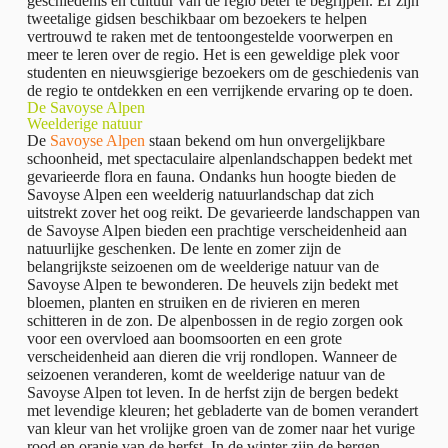
geschiedenis en cultuur van de regio beter te begrijpen. Er zijn
tweetalige gidsen beschikbaar om bezoekers te helpen
vertrouwd te raken met de tentoongestelde voorwerpen en
meer te leren over de regio. Het is een geweldige plek voor
studenten en nieuwsgierige bezoekers om de geschiedenis van
de regio te ontdekken en een verrijkende ervaring op te doen.
De Savoyse Alpen
Weelderige natuur
De
Savoyse Alpen
staan bekend om hun onvergelijkbare
schoonheid, met spectaculaire alpenlandschappen bedekt met
gevarieerde flora en fauna. Ondanks hun hoogte bieden de
Savoyse Alpen een weelderig natuurlandschap dat zich
uitstrekt zover het oog reikt. De gevarieerde landschappen van
de Savoyse Alpen bieden een prachtige verscheidenheid aan
natuurlijke geschenken. De lente en zomer zijn de
belangrijkste seizoenen om de weelderige natuur van de
Savoyse Alpen te bewonderen. De heuvels zijn bedekt met
bloemen, planten en struiken en de rivieren en meren
schitteren in de zon. De alpenbossen in de regio zorgen ook
voor een overvloed aan boomsoorten en een grote
verscheidenheid aan dieren die vrij rondlopen. Wanneer de
seizoenen veranderen, komt de weelderige natuur van de
Savoyse Alpen tot leven. In de herfst zijn de bergen bedekt
met levendige kleuren; het gebladerte van de bomen verandert
van kleur van het vrolijke groen van de zomer naar het vurige
rood en oranje van de herfst. In de winter zijn de bergen