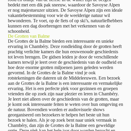
bedekt met een dik pak sneeuw, waardoor de Savoyse Alpen
er nog majestueuzer uitzien. De Savoyse Alpen zijn een ideale
vakantiebestemming voor wie de weelderige natuur wil
bewonderen. Te voet, op de fiets of op ski’s, natuurliefhebbers
kunnen een dag doorbrengen met het verkennen van de
schoonheid.
De Grotten van Balme
De Grottes de la Balme bieden een interessante en unieke
ervaring in Chambéry. Deze rondleiding door de grotten heeft
prachtig verlichte kamers die hun eeuwenoude geschiedenis
tot leven brengen. De gidsen leiden je door de verschillende
kamers terwijl je leert over de geschiedenis van de oudheid en
hoe deze enorme grotten miljoenen jaren geleden werden
gevormd. In de Grottes de la Balme vind je ook
rotstekeningen die dateren uit de Middeleeuwen. Een bezoek
aan de Grottes de la Balme is een interessante en vermakelijke
ervaring. Het is een perfecte plek voor gezinnen en groepen
vrienden die op zoek zijn naar plezier en leren in Chambéry.
Je leert niet alleen over de geschiedenis van de grotten, maar
je komt ook interessante feiten te weten over hun omgeving en
de natuur. Bovendien worden er audiovisuele shows
georganiseerd om bezoekers te helpen het beste uit hun
bezoek te halen. Als je op zoek bent naar uniek vermaak in
Chambéry, dan zijn de Grottes de la Balme een geweldige
optie. Deze plek kan het hele jaar door worden bezocht en