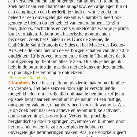
een verscheidenheid aan ongerepte campings. Of je nu op
zoek bent naar een charmante bungalow, een afgelegen hut of
een camping op een boerderij, je vindt er wat je zoekt en
beleeft er een onvergetelijke vakantie. Chambéry heeft ook
genoeg te bieden op het gebied van entertainment. Er zijn
bars, disco’s, nachtclubs en zelfs winkelcentra waar je je prima
kunt vermaken. Je kunt ook historische monumenten
bezoeken, zoals het Château des Ducs de Savoie, de
Cathédrale Saint François de Sales en het Musée des Beaux-
Arts. Mis de kans niet om de verborgen schatten van de stad te
ontdekken. Er is zoveel te zien en te doen in Chambéry dat je
nooit genoeg tijd hebt om alles te zien. Dus als je het geluk
hebt in de buurt te zijn, mis dan niet de kans om deze unieke
en prachtige bestemming te ontdekken!
Plezier in Chambéry
Chambéry
is de beste plek om plezier te maken met familie
en vrienden. Het hele seizoen door zijn er verschillende
mogelijkheden om je vrije tijd optimaal te benutten. Of je nu
op zoek bent naar een avontuur in de natuur of een rustige,
ontspannen vakantie, Chambéry heeft voor elk wat wils. Als
je op zoek bent naar een actieve en avontuurlijke activiteit,
dan is canyoning iets voor jou! Verken het prachtige
berglandschap door te springen, zwemmen en klimmen door
het ruisende water. Je zult zeker plezier hebben en
onvergetelijke herinneringen maken. Als je de voorkeur geeft