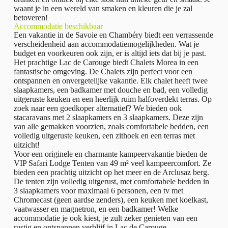
waant je in een wereld van smaken en kleuren die je zal
betoveren!
Accommodatie beschikbaar
Een vakantie in de Savoie en Chambéry biedt een verrassende
verscheidenheid aan accommodatiemogelijkheden. Wat je
budget en voorkeuren ook zijn, er is altijd iets dat bij je past.
Het prachtige Lac de Carouge biedt Chalets Morea in een
fantastische omgeving. De Chalets zijn perfect voor een
ontspannen en onvergetelijke vakantie. Elk chalet heeft twee
slaapkamers, een badkamer met douche en bad, een volledig
uitgeruste keuken en een heerlijk ruim halfoverdekt terras. Op
zoek naar een goedkoper alternatief? We bieden ook
stacaravans met 2 slaapkamers en 3 slaapkamers. Deze zijn
van alle gemakken voorzien, zoals comfortabele bedden, een
volledig uitgeruste keuken, een zithoek en een terras met
uitzicht!
Voor een originele en charmante kampeervakantie bieden de
VIP Safari Lodge Tenten van 49 m² veel kampeercomfort. Ze
bieden een prachtig uitzicht op het meer en de Arclusaz berg.
De tenten zijn volledig uitgerust, met comfortabele bedden in
3 slaapkamers voor maximaal 6 personen, een tv met
Chromecast (geen aardse zenders), een keuken met koelkast,
vaatwasser en magnetron, en een badkamer! Welke
accommodatie je ook kiest, je zult zeker genieten van een
rustig en ontspannen verblijf in Lac de Carouge.