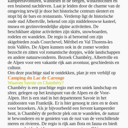
kampeeravonturen, wandelen in de bergen, winkeltochten en
een bruisend nachtleven. Laat je leiden door de charme van de
omgeving terwijl je door het historische centrum slentert en
stopt bij de bars en restaurants. Verderop ligt de historische
oude stad Albertville, bekend om zijn middeleeuwse kasteel,
musea en gezinsvriendelijke alpine activiteiten. De
beschikbare alpine activiteiten zijn skiën, snowboarden,
rodelen en wandelen. De regio is al beroemd om zijn
skigebieden zoals Courchevel, Méribel en Val Thorens-les
trois Vallées. De Alpen kunnen ook in de zomer worden
bezocht en zitten vol romantische dorpjes, wilde landschappen
en andere natuurwonderen. Bezoek Chambéry, Albertville en
de Alpen voor een vakantie rijk aan avontuur, geschiedenis en
cultuur.
Om deze prachtige stad te ontdekken, plan je een verblijf op
Camping du Lac de Carouge
Waarom Savoie en Chambéry?
Chambéry is een prachtige regio met een uniek landschap en
sfeer, gelegen op het kruispunt van de Alpen en de Voor-
Alpen. Het is een stad in het departement Savoie in het
zuidoosten van Frankrijk. Er is hier genoeg te zien en te doen
voor bezoekers. Als je bijvoorbeeld een fervent kampeerder
bent, is Chambéry de perfecte plek om te wandelen, de natuur
te bewonderen en te genieten van de rust van de verschillende
meren en rivieren. De regio is rijk aan flora en fauna en biedt