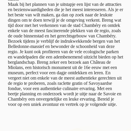
Maak bij het plannen van je uitstapje een lijst van de attracties
en bezienswaardigheden die je het meest interesseren. Als je er
het beste van wilt maken, ga dan op zoek naar de leukste
dingen om te doen terwijl je de omgeving verkent. Breng wat
tijd door met het verkennen van de stad Chambéry en ontdek
enkele van de meest fascinerende plekken van de regio, zoals
de oude binnenstad en het gerechtsgebouw van Chambéry.
Bezoek tijdens je verblijf de indrukwekkende bergen van het
Belledonne-massief en bewonder de schoonheid van deze
regio. Je kunt ook profiteren van de vele ecologische parken
en wandelpaden die een adembenemend uitzicht bieden op het
berglandschap. Breng zeker een bezoek aan Château de
Miolans, een historisch monument uit de 16e eeuw met een
museum, perfect voor een dagje ontdekken en leren. En
vergeet niet om enkele van de meest authentieke gerechten uit
de regio te proberen, zoals raclette gratin of Savoyaardse
fondue, voor een authentieke culinaire ervaring. Met een
beetje planning en onderzoek wordt je uitje naar de Savoie en
Chambéry een onvergetelijke en leuke ervaring. Bereid je
voor op een uniek avontuur en vertrek op je volgende uitje.