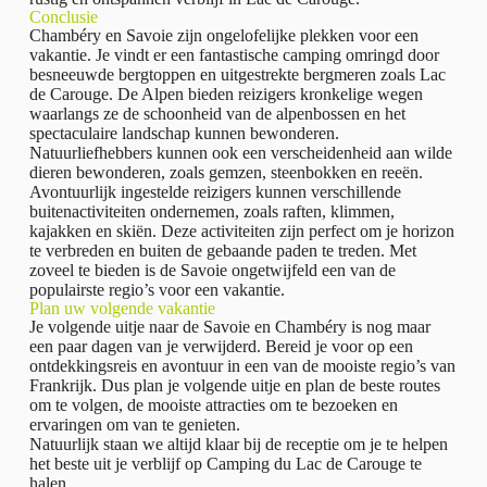
Conclusie
Chambéry en Savoie zijn ongelofelijke plekken voor een
vakantie. Je vindt er een fantastische camping omringd door
besneeuwde bergtoppen en uitgestrekte bergmeren zoals Lac
de Carouge. De Alpen bieden reizigers kronkelige wegen
waarlangs ze de schoonheid van de alpenbossen en het
spectaculaire landschap kunnen bewonderen.
Natuurliefhebbers kunnen ook een verscheidenheid aan wilde
dieren bewonderen, zoals gemzen, steenbokken en reeën.
Avontuurlijk ingestelde reizigers kunnen verschillende
buitenactiviteiten ondernemen, zoals raften, klimmen,
kajakken en skiën. Deze activiteiten zijn perfect om je horizon
te verbreden en buiten de gebaande paden te treden. Met
zoveel te bieden is de Savoie ongetwijfeld een van de
populairste regio’s voor een vakantie.
Plan uw volgende vakantie
Je volgende uitje naar de Savoie en Chambéry is nog maar
een paar dagen van je verwijderd. Bereid je voor op een
ontdekkingsreis en avontuur in een van de mooiste regio’s van
Frankrijk. Dus plan je volgende uitje en plan de beste routes
om te volgen, de mooiste attracties om te bezoeken en
ervaringen om van te genieten.
Natuurlijk staan we altijd klaar bij de receptie om je te helpen
het beste uit je verblijf op Camping du Lac de Carouge te
halen.