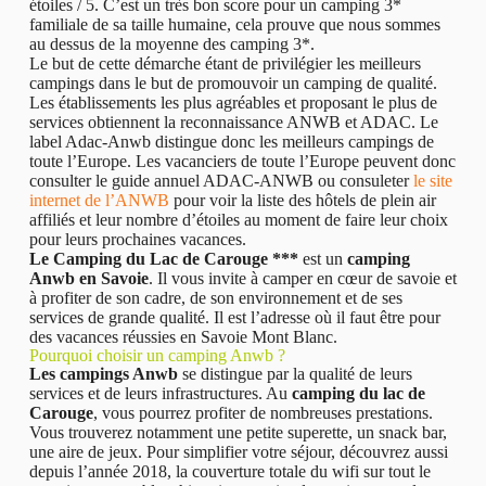
étoiles / 5. C’est un très bon score pour un camping 3*
familiale de sa taille humaine, cela prouve que nous sommes
au dessus de la moyenne des camping 3*.
Le but de cette démarche étant de privilégier les meilleurs
campings dans le but de promouvoir un camping de qualité.
Les établissements les plus agréables et proposant le plus de
services obtiennent la reconnaissance ANWB et ADAC. Le
label Adac-Anwb distingue donc les meilleurs campings de
toute l’Europe. Les vacanciers de toute l’Europe peuvent donc
consulter le guide annuel ADAC-ANWB ou consuleter
le site
internet de l’ANWB
pour voir la liste des hôtels de plein air
affiliés et leur nombre d’étoiles au moment de faire leur choix
pour leurs prochaines vacances.
Le Camping du Lac de Carouge ***
est un
camping
Anwb en Savoie
. Il vous invite à camper en cœur de savoie et
à profiter de son cadre, de son environnement et de ses
services de grande qualité. Il est l’adresse où il faut être pour
des vacances réussies en Savoie Mont Blanc.
Pourquoi choisir un camping Anwb ?
Les campings Anwb
se distingue par la qualité de leurs
services et de leurs infrastructures. Au
camping du lac de
Carouge
, vous pourrez profiter de nombreuses prestations.
Vous trouverez notamment une petite superette, un snack bar,
une aire de jeux. Pour simplifier votre séjour, découvrez aussi
depuis l’année 2018, la couverture totale du wifi sur tout le