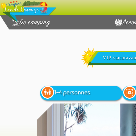
De camping
Acco
VIP-stacaravan
1-4 personnes