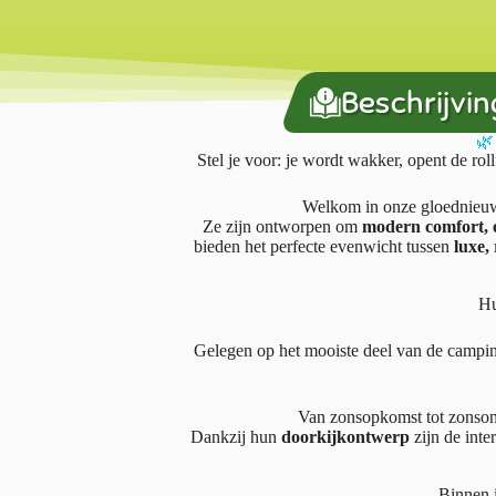
Beschrijvin
🌿
Stel je voor: je wordt wakker, opent de rol
Welkom in onze gloednie
Ze zijn ontworpen om
modern comfort, e
bieden het perfecte evenwicht tussen
luxe, 
Hu
Gelegen op het mooiste deel van de campin
Van zonsopkomst tot zonsond
Dankzij hun
doorkijkontwerp
zijn de inte
Binnen i