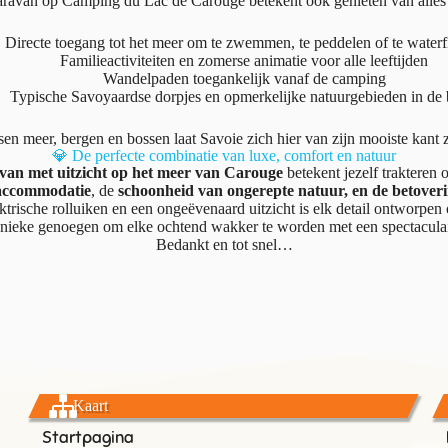
caravan op Camping du Lac de Carouge betekent ook genieten van alles w
Directe toegang tot het meer om te zwemmen, te peddelen of te waterf
Familieactiviteiten en zomerse animatie voor alle leeftijden
Wandelpaden toegankelijk vanaf de camping
Typische Savoyaardse dorpjes en opmerkelijke natuurgebieden in de 
sen meer, bergen en bossen laat Savoie zich hier van zijn mooiste kant z
💎 De perfecte combinatie van luxe, comfort en natuur
van met uitzicht op het meer van Carouge
betekent jezelf trakteren
accommodatie
, de
schoonheid van ongerepte natuur, en de betoveri
ktrische rolluiken en een ongeëvenaard uitzicht is elk detail ontworpen
nieke genoegen om elke ochtend wakker te worden met een spectaculai
Bedankt en tot snel…
Kaart
Startpagina