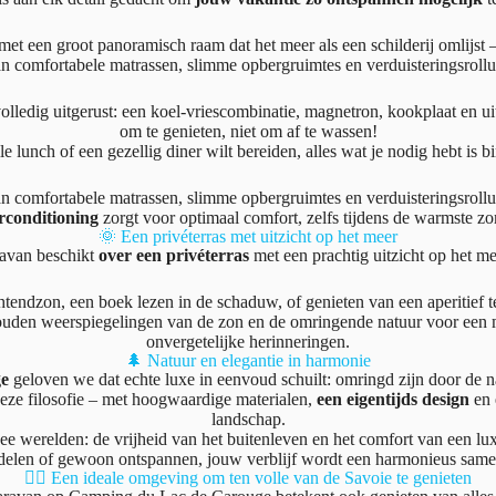
et een groot panoramisch raam dat het meer als een schilderij omlijs
n comfortabele matrassen, slimme opbergruimtes en verduisteringsrollui
olledig uitgerust: een koel-vriescombinatie, magnetron, kookplaat en u
om te genieten, niet om af te wassen!
le lunch of een gezellig diner wilt bereiden, alles wat je nodig hebt is 
n comfortabele matrassen, slimme opbergruimtes en verduisteringsrollui
rconditioning
zorgt voor optimaal comfort, zelfs tijdens de warmste z
🌞 Een privéterras met uitzicht op het meer
ravan beschikt
over een privéterras
met een prachtig uitzicht op het m
ochtendzon, een boek lezen in de schaduw, of genieten van een aperitief 
gouden weerspiegelingen van de zon en de omringende natuur voor een 
onvergetelijke herinneringen.
🌲 Natuur en elegantie in harmonie
ge
geloven we dat echte luxe in eenvoud schuilt: omringd zijn door de na
ze filosofie – met hoogwaardige materialen,
een eigentijds design
en 
landschap.
twee werelden: de vrijheid van het buitenleven en het comfort van een 
elen of gewoon ontspannen, jouw verblijf wordt een harmonieus sam
🚣‍♂️ Een ideale omgeving om ten volle van de Savoie te genieten