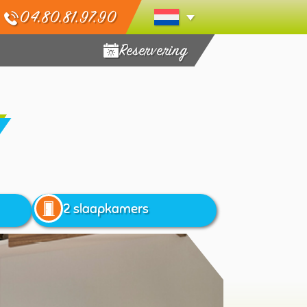
04.80.81.97.90
Reservering
2 slaapkamers