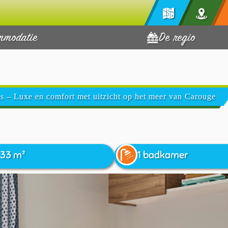
mmodatie
De regio
s – Luxe en comfort met uitzicht op het meer van Carouge
33 m²
1 badkamer