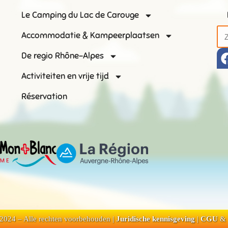
Le Camping du Lac de Carouge
Accommodatie & Kampeerplaatsen
De regio Rhône-Alpes
Activiteiten en vrije tijd
Réservation
2024 – Alle rechten voorbehouden |
Juridische kennisgeving
|
CGU
&