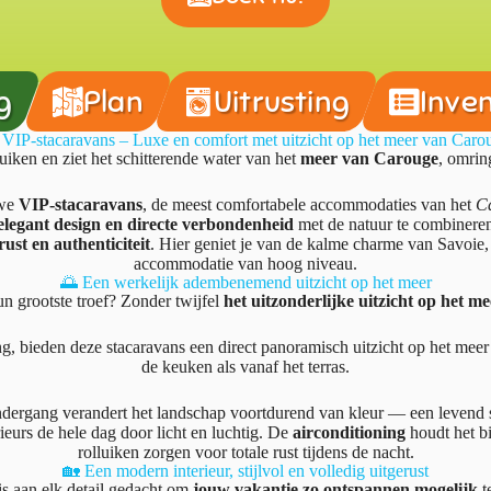
g
Plan
Uitrusting
Inven
 VIP-stacaravans – Luxe en comfort met uitzicht op het meer van Caro
luiken en ziet het schitterende water van het
meer van Carouge
, omrin
uwe
VIP-stacaravans
, de meest comfortabele accommodaties van het
C
legant design en directe verbondenheid
met de natuur te combineren
rust en authenticiteit
. Hier geniet je van de kalme charme van Savoie, t
accommodatie van hoog niveau.
🌅 Een werkelijk adembenemend uitzicht op het meer
n grootste troef? Zonder twijfel
het uitzonderlijke uitzicht op het me
g, bieden deze stacaravans een direct panoramisch uitzicht op het me
de keuken als vanaf het terras.
ergang verandert het landschap voortdurend van kleur — een levend sch
rieurs de hele dag door licht en luchtig. De
airconditioning
houdt het b
rolluiken zorgen voor totale rust tijdens de nacht.
🏡 Een modern interieur, stijlvol en volledig uitgerust
s aan elk detail gedacht om
jouw vakantie zo ontspannen mogelijk
t