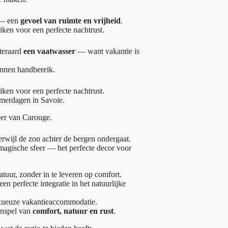
t — een
gevoel van ruimte en vrijheid
.
ken voor een perfecte nachtrust.
iteraard
een vaatwasser
— want vakantie is
binnen handbereik.
ken voor een perfecte nachtrust.
omerdagen in Savoie.
eer van Carouge.
terwijl de zon achter de bergen ondergaat.
magische sfeer — het perfecte decor voor
tuur, zonder in te leveren op comfort.
een perfecte integratie in het natuurlijke
luxueuze vakantieaccommodatie.
enspel van
comfort, natuur en rust
.