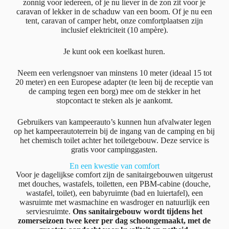
zonnig voor iedereen, of je nu liever in de zon zit voor je
caravan of lekker in de schaduw van een boom. Of je nu een
tent, caravan of camper hebt, onze comfortplaatsen zijn
inclusief elektriciteit (10 ampère).
Je kunt ook een koelkast huren.
Neem een verlengsnoer van minstens 10 meter (ideaal 15 tot
20 meter) en een Europese adapter (te leen bij de receptie van
de camping tegen een borg) mee om de stekker in het
stopcontact te steken als je aankomt.
Gebruikers van kampeerauto’s kunnen hun afvalwater legen
op het kampeerautoterrein bij de ingang van de camping en bij
het chemisch toilet achter het toiletgebouw. Deze service is
gratis voor campinggasten.
En een kwestie van comfort
Voor je dagelijkse comfort zijn de sanitairgebouwen uitgerust
met douches, wastafels, toiletten, een PBM-cabine (douche,
wastafel, toilet), een babyruimte (bad en luiertafel), een
wasruimte met wasmachine en wasdroger en natuurlijk een
serviesruimte.
Ons sanitairgebouw wordt tijdens het
zomerseizoen twee keer per dag schoongemaakt, met de