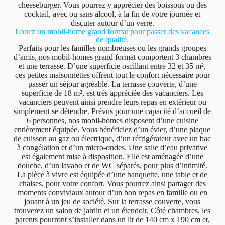
cheeseburger. Vous pourrez y apprécier des boissons ou des
cocktail, avec ou sans alcool, à la fin de votre journée et
discuter autour d’un verre.
Louez un mobil-home grand format pour passer des vacances
de qualité.
Parfaits pour les familles nombreuses ou les grands groupes
d’amis, nos mobil-homes grand format comportent 3 chambres
et une terrasse. D’une superficie oscillant entre 32 et 35 m²,
ces petites maisonnettes offrent tout le confort nécessaire pour
passer un séjour agréable. La terrasse couverte, d’une
superficie de 18 m², est très appréciée des vacanciers. Les
vacanciers peuvent ainsi prendre leurs repas en extérieur ou
simplement se détendre. Prévus pour une capacité d’accueil de
6 personnes, nos mobil-homes disposent d’une cuisine
entièrement équipée. Vous bénéficiez d’un évier, d’une plaque
de cuisson au gaz ou électrique, d’un réfrigérateur avec un bac
à congélation et d’un micro-ondes. Une salle d’eau privative
est également mise à disposition. Elle est aménagée d’une
douche, d’un lavabo et de WC séparés, pour plus d’intimité.
La pièce à vivre est équipée d’une banquette, une table et de
chaises, pour votre confort. Vous pourrez ainsi partager des
moments conviviaux autour d’un bon repas en famille ou en
jouant à un jeu de société. Sur la terrasse couverte, vous
trouverez un salon de jardin et un étendoir. Côté chambres, les
parents pourront s’installer dans un lit de 140 cm x 190 cm et,