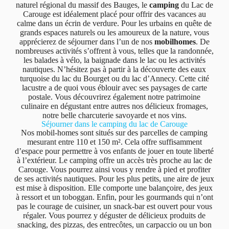
naturel régional du massif des Bauges, le
camping
du Lac de
Carouge est idéalement placé pour offrir des vacances au
calme dans un écrin de verdure. Pour les urbains en quête de
grands espaces naturels ou les amoureux de la nature, vous
apprécierez de séjourner dans l’un de nos
mobilhomes
. De
nombreuses activités s’offrent à vous, telles que la randonnée,
les balades à vélo, la baignade dans le lac ou les activités
nautiques. N’hésitez pas à partir à la découverte des eaux
turquoise du lac du Bourget ou du lac d’Annecy. Cette cité
lacustre a de quoi vous éblouir avec ses paysages de carte
postale. Vous découvrirez également notre patrimoine
culinaire en dégustant entre autres nos délicieux fromages,
notre belle charcuterie savoyarde et nos vins.
Séjourner dans le camping du lac de Carouge
Nos mobil-homes sont situés sur des parcelles de camping
mesurant entre 110 et 150 m². Cela offre suffisamment
d’espace pour permettre à vos enfants de jouer en toute liberté
à l’extérieur. Le camping offre un accès très proche au lac de
Carouge. Vous pourrez ainsi vous y rendre à pied et profiter
de ses activités nautiques. Pour les plus petits, une aire de jeux
est mise à disposition. Elle comporte une balançoire, des jeux
à ressort et un toboggan. Enfin, pour les gourmands qui n’ont
pas le courage de cuisiner, un snack-bar est ouvert pour vous
régaler. Vous pourrez y déguster de délicieux produits de
snacking, des pizzas, des entrecôtes, un carpaccio ou un bon