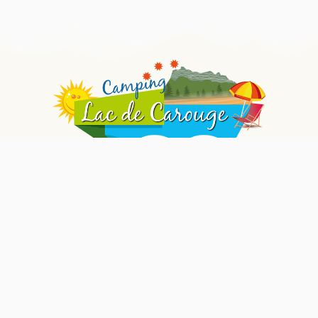
Base de Loisirs, Allée du Lac
73250 Saint Pierre d'albigny
04 80 81 97 90
Plan du site
Accueil
La Piscine