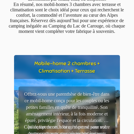
En résumé, nos mobil-homes 3 chambres avec terrasse et
climatisation sont le choix idéal pour ceux qui recherchent le
confort, la commodité et l’aventure au cœur des Alpes
françaises. Réservez dès aujourd’hui pour une expérience de
camping inégalée au Camping du Lac de Carouge, où chaque
moment vient compléter votre fabrique à souvenirs.
Mobile-home 2 chambres +
Climatisation + Terrasse
Offrez-vous une parenthèse de bien-être dans
ce mobil-home conçu pour les couples ou les
petites familles en quête de tranquillité. Son
aménagement intérieur, à la fois moderne et
épuré, privilégie l'espace et la circulation. Le
Côté équipements, tout a été pensé pour votre
point fort de cet hébergement est sans nul
doute sa climatisation réversible, qui vous
autonomie avec une cuisine entièrement