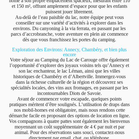
home a son propre emplacement spacieux, mesurant entre 110
et 150 m², offrant amplement d’espace pour que les enfants
puissent jouer librement.
Au-delà de l’eau paisible du lac, notre équipe peut vous
conseiller sur une variété d’activités à explorer dans les
environs. Du canyoning à la via ferrata, en passant par les
parcs d’accrobranche, votre aventure en plein air commence
dès que vous franchissez les portes du camping.
Exploration des Environs: Annecy, Chambéry, et bien plus
encore
Votre séjour au Camping du Lac de Carouge offre également
l’opportunité d’explorer des joyaux voisins tels qu’Annecy et
son lac enchanteur, le lac Léman, ainsi que les villes
historiques de Chambéry et d’Albertville. Immergez-vous
dans la richesse culturelle de la région et découvrez ses
spécialités locales, des vins aux fromages, en passant par les
incontournables Diots de Savoie.
Avant de commencer votre escapade, quelques points
pratiques méritent d’être soulignés. L’utilisation de draps dans
nos mobil-homes est obligatoire, mais nous rendons cette
démarche facile en proposant des options de location en ligne.
Vos compagnons à quatre pattes sont également les bienvenus
moyennant un coût supplémentaire de 4 € par nuit et par
animal. Pour des réservations sans souci, contactez-nous
directement par email, chat, ou téléphone.