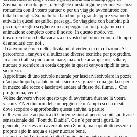
Savoia non è solo questo. Scegliete questa regione per una vacanza
romantica con il vostro partner o per un viaggio avventuroso con
tutta la famiglia. Soprattutto i bambini più grandi apprezzeranno le
attività in questi magnifici paesaggi. Se viaggiate con bambini più
piccoli, è meglio scegliere un campeggio con un programma di
animazione completo come il nostro. In questo modo, voi
trascorrerete una bella vacanza e i vostri figli non avranno il tempo
di annoiarsi con noi…
Il canyoning è una delle attività più divertenti in circolazione. Si
percorrono i canyon e si utilizzano diverse tecniche per progredire.
In alcuni tratti si può camminare, ma anche arrampicarsi, saltare,
nuotare o scendere in corda doppia in questi canyon ripidi in tutta
sicurezza.
Approfittate di uno scivolo naturale per lasciarvi scivolare in pozze
d’acqua limpida, saltate in tutta sicurezza grazie a una guida esperta
in mezzo alle rocce e lasciatevi andare al flusso del fiume… Che
programma, vero?
Volete davvero vivere questo tipo di avventura durante la vostra
vacanza? Nei dintorni del campeggio c’è un’ampia scelta di siti
dove scoprire o approfondire questa attività, a partire
dall’escursione acquatica di Curienne fino al percorso più sportivo e
sensazionale del “Pont du Diable”. Ce n’è per tutti i gusti. In
generale, è necessario avere almeno 8 anni, ma soprattutto essere a
proprio agio in acqua e saper nuotare bene.
La nostra guida vi fornirà tutto l’equipaggiamento necessario per