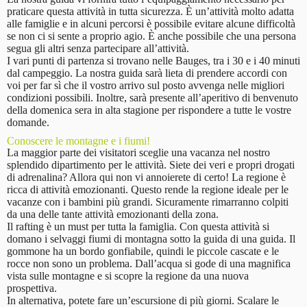
praticare questa attività in tutta sicurezza. È un’attività molto adatta
alle famiglie e in alcuni percorsi è possibile evitare alcune difficoltà
se non ci si sente a proprio agio. È anche possibile che una persona
segua gli altri senza partecipare all’attività.
I vari punti di partenza si trovano nelle Bauges, tra i 30 e i 40 minuti
dal campeggio. La nostra guida sarà lieta di prendere accordi con
voi per far sì che il vostro arrivo sul posto avvenga nelle migliori
condizioni possibili. Inoltre, sarà presente all’aperitivo di benvenuto
della domenica sera in alta stagione per rispondere a tutte le vostre
domande.
Conoscere le montagne e i fiumi!
La maggior parte dei visitatori sceglie una vacanza nel nostro
splendido dipartimento per le attività. Siete dei veri e propri drogati
di adrenalina? Allora qui non vi annoierete di certo! La regione è
ricca di attività emozionanti. Questo rende la regione ideale per le
vacanze con i bambini più grandi. Sicuramente rimarranno colpiti
da una delle tante attività emozionanti della zona.
Il rafting è un must per tutta la famiglia. Con questa attività si
domano i selvaggi fiumi di montagna sotto la guida di una guida. Il
gommone ha un bordo gonfiabile, quindi le piccole cascate e le
rocce non sono un problema. Dall’acqua si gode di una magnifica
vista sulle montagne e si scopre la regione da una nuova
prospettiva.
In alternativa, potete fare un’escursione di più giorni. Scalare le