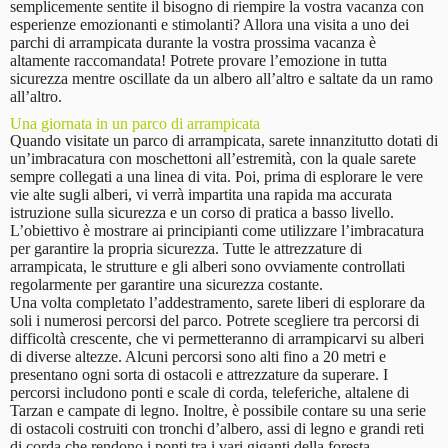
semplicemente sentite il bisogno di riempire la vostra vacanza con
esperienze emozionanti e stimolanti? Allora una visita a uno dei
parchi di arrampicata durante la vostra prossima vacanza è
altamente raccomandata! Potrete provare l’emozione in tutta
sicurezza mentre oscillate da un albero all’altro e saltate da un ramo
all’altro.
Una giornata in un parco di arrampicata
Quando visitate un parco di arrampicata, sarete innanzitutto dotati di
un’imbracatura con moschettoni all’estremità, con la quale sarete
sempre collegati a una linea di vita. Poi, prima di esplorare le vere
vie alte sugli alberi, vi verrà impartita una rapida ma accurata
istruzione sulla sicurezza e un corso di pratica a basso livello.
L’obiettivo è mostrare ai principianti come utilizzare l’imbracatura
per garantire la propria sicurezza. Tutte le attrezzature di
arrampicata, le strutture e gli alberi sono ovviamente controllati
regolarmente per garantire una sicurezza costante.
Una volta completato l’addestramento, sarete liberi di esplorare da
soli i numerosi percorsi del parco. Potrete scegliere tra percorsi di
difficoltà crescente, che vi permetteranno di arrampicarvi su alberi
di diverse altezze. Alcuni percorsi sono alti fino a 20 metri e
presentano ogni sorta di ostacoli e attrezzature da superare. I
percorsi includono ponti e scale di corda, teleferiche, altalene di
Tarzan e campate di legno. Inoltre, è possibile contare su una serie
di ostacoli costruiti con tronchi d’albero, assi di legno e grandi reti
di corda che rendono i ponti tra i vari giganti della foresta