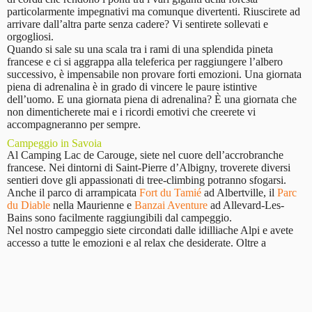
particolarmente impegnativi ma comunque divertenti. Riuscirete ad
arrivare dall’altra parte senza cadere? Vi sentirete sollevati e
orgogliosi.
Quando si sale su una scala tra i rami di una splendida pineta
francese e ci si aggrappa alla teleferica per raggiungere l’albero
successivo, è impensabile non provare forti emozioni. Una giornata
piena di adrenalina è in grado di vincere le paure istintive
dell’uomo. E una giornata piena di adrenalina? È una giornata che
non dimenticherete mai e i ricordi emotivi che creerete vi
accompagneranno per sempre.
Campeggio in Savoia
Al Camping Lac de Carouge, siete nel cuore dell’accrobranche
francese. Nei dintorni di Saint-Pierre d’Albigny, troverete diversi
sentieri dove gli appassionati di tree-climbing potranno sfogarsi.
Anche il parco di arrampicata
Fort du Tamié
ad Albertville, il
Parc
du Diable
nella Maurienne e
Banzai Aventure
ad Allevard-Les-
Bains sono facilmente raggiungibili dal campeggio.
Nel nostro campeggio siete circondati dalle idilliache Alpi e avete
accesso a tutte le emozioni e al relax che desiderate. Oltre a
numerosi parchi di arrampicata, avrete accesso diretto a una natura
selvaggia da esplorare a piedi o in mountain bike, o semplicemente
da godere comodamente seduti in campeggio. I bellissimi villaggi
della regione vi aspettano e potrete sempre gustare la deliziosa
cucina francese nelle vicinanze. Prenotate subito la vostra prossima