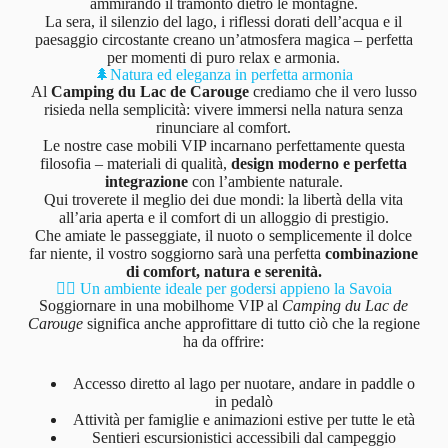
ammirando il tramonto dietro le montagne.
La sera, il silenzio del lago, i riflessi dorati dell’acqua e il
paesaggio circostante creano un’atmosfera magica – perfetta
per momenti di puro relax e armonia.
🌲Natura ed eleganza in perfetta armonia
Al
Camping du Lac de Carouge
crediamo che il vero lusso
risieda nella semplicità: vivere immersi nella natura senza
rinunciare al comfort.
Le nostre case mobili VIP incarnano perfettamente questa
filosofia – materiali di qualità,
design moderno e perfetta
integrazione
con l’ambiente naturale.
Qui troverete il meglio dei due mondi: la libertà della vita
all’aria aperta e il comfort di un alloggio di prestigio.
Che amiate le passeggiate, il nuoto o semplicemente il dolce
far niente, il vostro soggiorno sarà una perfetta
combinazione
di comfort, natura e serenità.
🚣‍♂️ Un ambiente ideale per godersi appieno la Savoia
Soggiornare in una mobilhome VIP al
Camping du Lac de
Carouge
significa anche approfittare di tutto ciò che la regione
ha da offrire:
Accesso diretto al lago per nuotare, andare in paddle o
in pedalò
Attività per famiglie e animazioni estive per tutte le età
Sentieri escursionistici accessibili dal campeggio