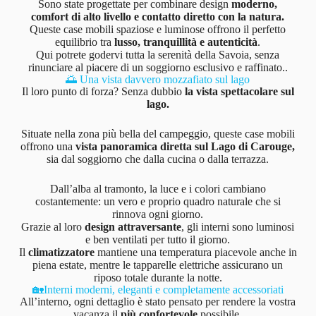
Sono state progettate per combinare design
moderno,
comfort di alto livello e contatto diretto con la natura.
Queste case mobili spaziose e luminose offrono il perfetto
equilibrio tra
lusso, tranquillità e autenticità
.
Qui potrete godervi tutta la serenità della Savoia, senza
rinunciare al piacere di un soggiorno esclusivo e raffinato..
🌅 Una vista davvero mozzafiato sul lago
Il loro punto di forza? Senza dubbio
la vista spettacolare sul
lago.
Situate nella zona più bella del campeggio, queste case mobili
offrono una
vista panoramica diretta sul Lago di Carouge,
sia dal soggiorno che dalla cucina o dalla terrazza.
Dall’alba al tramonto, la luce e i colori cambiano
costantemente: un vero e proprio quadro naturale che si
rinnova ogni giorno.
Grazie al loro
design attraversante
, gli interni sono luminosi
e ben ventilati per tutto il giorno.
Il
climatizzatore
mantiene una temperatura piacevole anche in
piena estate, mentre le tapparelle elettriche assicurano un
riposo totale durante la notte.
🏡Interni moderni, eleganti e completamente accessoriati
All’interno, ogni dettaglio è stato pensato per rendere la vostra
vacanza il
più confortevole
possibile.