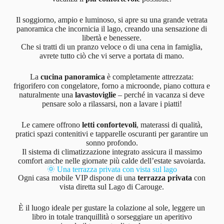
Il soggiorno, ampio e luminoso, si apre su una grande vetrata
panoramica che incornicia il lago, creando una sensazione di
libertà e benessere.
Che si tratti di un pranzo veloce o di una cena in famiglia,
avrete tutto ciò che vi serve a portata di mano.
La
cucina panoramica
è completamente attrezzata:
frigorifero con congelatore, forno a microonde, piano cottura e
naturalmente una
lavastoviglie
– perché in vacanza si deve
pensare solo a rilassarsi, non a lavare i piatti!
Le camere offrono
letti confortevoli
, materassi di qualità,
pratici spazi contenitivi e tapparelle oscuranti per garantire un
sonno profondo.
Il sistema di climatizzazione integrato assicura il massimo
comfort anche nelle giornate più calde dell’estate savoiarda.
🌞 Una terrazza privata con vista sul lago
Ogni casa mobile VIP dispone di una
terrazza privata
con
vista diretta sul Lago di Carouge.
È il luogo ideale per gustare la colazione al sole, leggere un
libro in totale tranquillità o sorseggiare un aperitivo