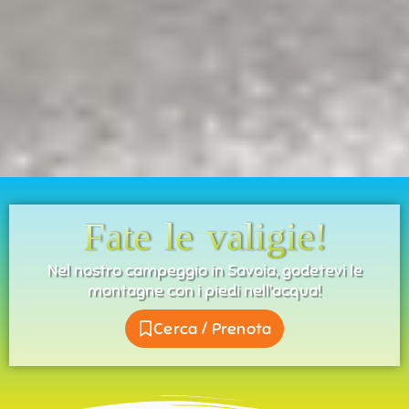
Fate le valigie!
Nel nostro campeggio in Savoia, godetevi le
montagne con i piedi nell’acqua!
Cerca / Prenota