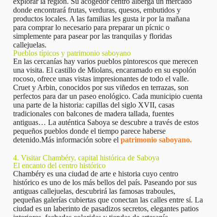
explorar la región. Su acogedor centro alberga un mercado
donde encontrará frutas, verduras, quesos, embutidos y
productos locales. A las familias les gusta ir por la mañana
para comprar lo necesario para preparar un pícnic o
simplemente para pasear por las tranquilas y floridas
callejuelas.
Pueblos típicos y patrimonio saboyano
En las cercanías hay varios pueblos pintorescos que merecen
una visita. El castillo de Miolans, encaramado en su espolón
rocoso, ofrece unas vistas impresionantes de todo el valle.
Cruet y Arbin, conocidos por sus viñedos en terrazas, son
perfectos para dar un paseo enológico. Cada municipio cuenta
una parte de la historia: capillas del siglo XVII, casas
tradicionales con balcones de madera tallada, fuentes
antiguas… La auténtica Saboya se descubre a través de estos
pequeños pueblos donde el tiempo parece haberse
detenido.Más información sobre el
patrimonio saboyano.
4. Visitar Chambéry, capital histórica de Saboya
El encanto del centro histórico
Chambéry es una ciudad de arte e historia cuyo centro
histórico es uno de los más bellos del país. Paseando por sus
antiguas callejuelas, descubrirá las famosas traboules,
pequeñas galerías cubiertas que conectan las calles entre sí. La
ciudad es un laberinto de pasadizos secretos, elegantes patios