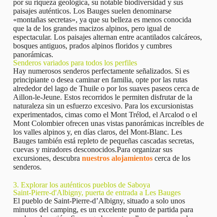
por su riqueza geológica, su notable biodiversidad y sus
paisajes auténticos. Los Bauges suelen denominarse
«montañas secretas», ya que su belleza es menos conocida
que la de los grandes macizos alpinos, pero igual de
espectacular. Los paisajes alternan entre acantilados calcáreos,
bosques antiguos, prados alpinos floridos y cumbres
panorámicas.
Senderos variados para todos los perfiles
Hay numerosos senderos perfectamente señalizados. Si es
principiante o desea caminar en familia, opte por las rutas
alrededor del lago de Thuile o por los suaves paseos cerca de
Aillon-le-Jeune. Estos recorridos le permiten disfrutar de la
naturaleza sin un esfuerzo excesivo. Para los excursionistas
experimentados, cimas como el Mont Trélod, el Arcalod o el
Mont Colombier ofrecen unas vistas panorámicas increíbles de
los valles alpinos y, en días claros, del Mont-Blanc. Les
Bauges también está repleto de pequeñas cascadas secretas,
cuevas y miradores desconocidos.Para organizar sus
excursiones, descubra
nuestros alojamientos
cerca de los
senderos.
3. Explorar los auténticos pueblos de Saboya
Saint-Pierre-d'Albigny, puerta de entrada a Les Bauges
El pueblo de Saint-Pierre-d’Albigny, situado a solo unos
minutos del camping, es un excelente punto de partida para