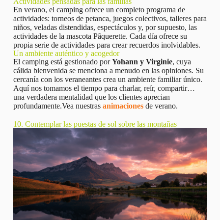
Actividades pensadas para las familias
En verano, el camping ofrece un completo programa de
actividades: torneos de petanca, juegos colectivos, talleres para
niños, veladas distendidas, espectáculos y, por supuesto, las
actividades de la mascota Pâquerette. Cada día ofrece su
propia serie de actividades para crear recuerdos inolvidables.
Un ambiente auténtico y acogedor
El camping está gestionado por
Yohann y Virginie
, cuya
cálida bienvenida se menciona a menudo en las opiniones. Su
cercanía con los veraneantes crea un ambiente familiar único.
Aquí nos tomamos el tiempo para charlar, reír, compartir…
una verdadera mentalidad que los clientes aprecian
profundamente.Vea nuestras
animaciones
de verano.
10. Contemplar las puestas de sol sobre las montañas