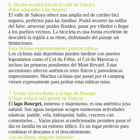
6. Montar en bicicleta en el valle de Saboya
Rutas adaptadas a las familias
El valle de Saboya ofrece una amplia red de carriles bici
seguros, perfectos para las familias. Podrá recorrer las orillas
del Isère, atravesar prados floridos, pasar por viñedos o llegar
a los pueblos vecinos. La bicicleta es una forma excelente de
descubrir la región a su ritmo, disfrutando del paisaje sin
limitaciones.
Para ciclistas experimentados: puertos míticos
Los ciclistas más deportistas pueden medirse con puertos
legendarios como el Col du Frêne, el Col du Marocaz o
incluso las primeras pendientes del Mont Revard. Estas
ascensiones ofrecen auténticos retos físicos y panorámicas
impresionantes. Muchos ciclistas que pasan por el camping
vienen expresamente para probar estas míticas rutas.
7. Visitar Aix-les-Bains y el lago de Bourget
El lago natural más grande de Francia
El
lago Bourget,
inmenso y majestuoso, es una auténtica joya
natural. Sus aguas turquesas acogen numerosas actividades
náuticas: paddle, vela, hidropedal, baño, cruceros con
comentarios… Varias playas acondicionadas permiten pasar el
día en familia en un entorno idílico. Es un lugar perfecto para
combinar el descanso y el descubrimiento.
Aix-les-Bains, elegante balneario