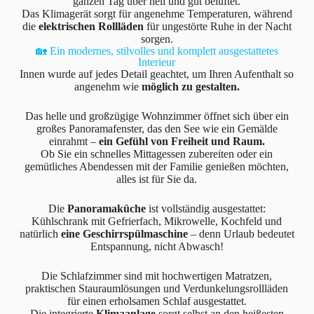
ganzen Tag über hell und gut belüftet.
Das Klimagerät sorgt für angenehme Temperaturen, während
die
elektrischen Rollläden
für ungestörte Ruhe in der Nacht
sorgen.
🏡 Ein modernes, stilvolles und komplett ausgestattetes
Interieur
Innen wurde auf jedes Detail geachtet, um Ihren Aufenthalt so
angenehm wie
möglich zu gestalten.
Das helle und großzügige Wohnzimmer öffnet sich über ein
großes Panoramafenster, das den See wie ein Gemälde
einrahmt –
ein Gefühl von Freiheit und Raum.
Ob Sie ein schnelles Mittagessen zubereiten oder ein
gemütliches Abendessen mit der Familie genießen möchten,
alles ist für Sie da.
Die
Panoramaküche
ist vollständig ausgestattet:
Kühlschrank mit Gefrierfach, Mikrowelle, Kochfeld und
natürlich
eine Geschirrspülmaschine
– denn Urlaub bedeutet
Entspannung, nicht Abwasch!
Die Schlafzimmer sind mit hochwertigen Matratzen,
praktischen Stauraumlösungen und Verdunkelungsrollläden
für einen erholsamen Schlaf ausgestattet.
Die integrierte
Klimaanlage
sorgt selbst an den heißesten