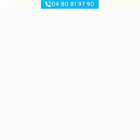
04 80 81 97 90
Sitemap
Startseite
Le Camping du Lac de Carouge
Die Unterkünfte & Stellplätze
Die Region Rhone-Alpes
Aktivitäten und Freizeit
Réservation
Nützliche Links
Kontaktieren Sie uns
Sitemap