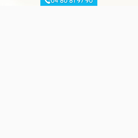
04 80 81 97 90
Sitemap
Startseite
Le Camping du Lac de Carouge
Die Unterkünfte & Stellplätze
Die Region Rhone-Alpes
Aktivitäten und Freizeit
Réservation
Nützliche Links
Kontaktieren Sie uns
Sitemap