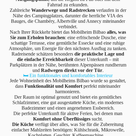
Fahrrad zu erkunden.
Zahlreiche
Wanderwege und Radstrecken
verlaufen in der
Nähe des Campingplatzes, darunter die herrliche VIA des
Bauges, die Chambéry, Albertville und Annecy miteinander
verbindet.
Nach Ihrer Rückkehr bietet das Mobilheim Bilbao
alles, was
Sie zum Erholen brauchen
: eine erfrischende Dusche, eine
schattige Terrasse, eine gemütliche Essecke und eine ruhige
Atmosphäre, um Energie für den nächsten Ausflug zu tanken.
Radreisende schätzen besonders
die praktische Lage und
die einfache Erreichbarkeit
dieser Unterkunft – mit
Parkplätzen in der Nähe, berühmten Alpenpässen rundherum
und
Radwegen direkt vor der Tür
.
🛏️ Ein funktionales und komfortables Interieur
Jede Wohneinheit des Mobilheims Bilbao wurde so gestaltet,
dass
Funktionalität und Komfort
perfekt miteinander
harmonieren.
Der Raum ist optimal genutzt und bietet ein gemütliches
Schlafzimmer, eine gut ausgestattete Küche, ein modernes
Badezimmer und einen angenehmen Essbereich.
Die perfekte Unterkunft für aktive Ferien, bei denen man
Komfort ohne Überflüssiges
sucht.
Die Küche
verfügt über alles, was Sie für die Zubereitung
einfacher Mahlzeiten benötigen: Kühlschrank, Mikrowelle,
Kochplatten, Geschirr, Kaffeemaschine…