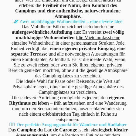
erleben: die
Freiheit der Natur, den Komfort des
Campings und eine authentische, naturverbundene
Atmosphäre.
🌿 Zwei unabhängige Wohneinheiten – eine clevere Idee
Das Mobilheim Bilbao zeichnet sich durch seine
außergewöhnliche Aufteilung
aus: Es vereint
zwei völlig
unabhängige Wohneinheiten
(
die Miete umfasst eine
einzelne Wohneinheit
) in einer gemeinsamen Struktur. Jede
Einheit verfügt über
einen eigenen privaten Eingang
,
eine
separate Terrasse
und alle notwendigen Ausstattungen für
einen komfortablen Aufenthalt. Es ist die ideale Wahl, wenn
Sie zu zweit reisen oder wenn Sie Ihren eigenen privaten
Bereich genießen möchten, ohne auf die gesellige Atmosphäre
des Campingplatzes zu verzichten.
Die ideale Wahl für Paare oder Reisende, die Wert auf
Privatsphäre legen, ohne auf die gesellige Atmosphäre des
Campingplatzes zu verzichten.
Diese clevere Aufteilung ermöglicht es jedem, den
eigenen
Rhythmus zu leben
– früh aufzustehen und eine Wanderung
rund um den See zu unternehmen, auszuschlafen oder sich
nach einem erlebnisreichen Tag einfach in Ruhe zu
entspannen.
🚴‍♀️ Der perfekte Ausgangspunkt für Wanderer und Radfahrer
Das
Camping du Lac de Carouge
ist ein
strategisch idealer
Ausgangspunkt
, um die Region zu Fuß oder mit dem