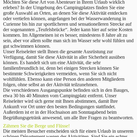
Möchten Sie diese Art von Abenteuer in Ihrem Urlaub wirklich
erleben? In der Umgebung des Campingplatzes finden Sie eine
große Auswahl an Orten, an denen Sie diese Aktivität entdecken
oder vertiefen können, angefangen bei der Wasserwanderung in
Curienne bis hin zur sportlicheren und sensationelleren Strecke auf
der sogenannten „Teufelsbrücke“. Jeder kann hier auf seine Kosten
kommen. Im Allgemeinen ist es besser, mindestens 8 Jahre alt zu
sein, aber vor allem sollte man sich im Wasser sehr wohl fühlen und
gut schwimmen können.
Unser Reiseleiter stellt Ihnen die gesamte Ausrüstung zur
Verfügung, damit Sie diese Aktivität in aller Sicherheit ausüben
können. Es handelt sich um eine Aktivität, die sehr
familienfreundlich ist, denn bei einigen Strecken können Sie
bestimmte Schwierigkeiten vermeiden, wenn Sie sich nicht
wohlfühlen. Ebenso kann eine Person den anderen Mitgliedern
folgen, ohne selbst an der Aktivität teilzunehmen.
Die verschiedenen Ausgangspunkte befinden sich in den Bauges,
etwa 30 bis 40 Minuten vom Campingplatz entfernt. Unser
Reiseleiter wird sich gerne mit Ihnen abstimmen, damit Ihre
Ankunft vor Ort unter den besten Bedingungen stattfindet.
Außerdem ist er in der Hochsaison am Sonntagabend beim
Begrüßungsgetränk anwesend, um alle Ihre Fragen zu beantworten.
Zähmen Sie die Berge und Flüsse!
Die meisten Besucher entscheiden sich für einen Urlaub in unserem
schönen Département wegen der Aktivitäten. Sind Sie ein echter