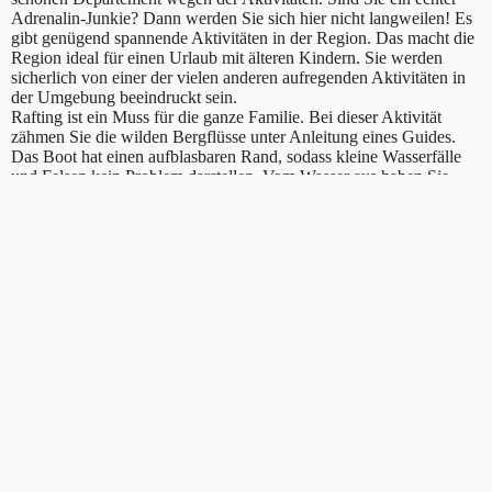
Adrenalin-Junkie? Dann werden Sie sich hier nicht langweilen! Es
gibt genügend spannende Aktivitäten in der Region. Das macht die
Region ideal für einen Urlaub mit älteren Kindern. Sie werden
sicherlich von einer der vielen anderen aufregenden Aktivitäten in
der Umgebung beeindruckt sein.
Rafting ist ein Muss für die ganze Familie. Bei dieser Aktivität
zähmen Sie die wilden Bergflüsse unter Anleitung eines Guides.
Das Boot hat einen aufblasbaren Rand, sodass kleine Wasserfälle
und Felsen kein Problem darstellen. Vom Wasser aus haben Sie
einen herrlichen Blick auf die Berge und lernen die Gegend aus
einer neuen Perspektive kennen.
Anschließend können Sie auch einen mehrtägigen Ausflug machen.
Erklimmen Sie die Berge und schlafen Sie abends unter einem
Segel in der Natur. Der Vorteil einer geführten Tour ist, dass Sie
sich nicht um die Route kümmern und sich in den Bergen verlaufen
müssen. Außerdem kann der Führer Ihnen bei den verschiedenen
Techniken helfen und Ihnen bei Bedarf Anweisungen geben.
Gehen Sie mit (älteren) Kindern auf die Straße? Dann ist es auch
gut zu wissen, dass es zusätzliche Beratung gibt. Eine lange Fahrt
durch die französischen Alpen ist ein unvergessliches Erlebnis. Am
Ende dieser fantastischen Reise fühlt sich der Campingplatz wie ein
Whirlpool an. Kombinieren Sie daher das Klettern immer mit einem
Aufenthalt auf einem Campingplatz in der Nähe!
Die letzte besondere Aktivität in der Region ist der Klettersteig.