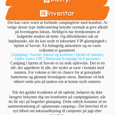
Inventar
Det kan være svært at forbinde campingferie med komfort. At
vælge denne type indkvartering betyder normalt at give afkald
på hverdagens luksus. Heldigvis har fremkomsten af
lodgetelte ændret alt dette. Og tilfredsheden når sit
højdepunkt, når du kan nyde et luksuriøst VIP-glampingtelt i
hjertet af Savoie. En behagelig atmosfære og en varm
velkomst er garanteret.
Glamping i Savoie: luksus og komfort i hjertet af naturen,
Oplev vores VIP 3 Bedroom Ecolodge til 6 personer.
Camping i hjertet af Savoie er en unik oplevelse. Det er en
idé, der appellerer til alle, der nyder at være i kontakt med
naturen. For voksne er det en chance for at genoplade
batterierne og glemme hverdagens stress. Børnene vil helt
sikkert sætte pris på tanken om at kunne nyde naturen.
Når det gælder kvaliteten af dit ophold, behøver du ikke
længere bekymre dig om komforten på campingpladser, når
du får styr på begrebet glamping. Dette udtryk kommer af en
sammentrækning af »glamourøs camping«. Det henviser til et
nyt tilbud om luksusudlejning til campister på jagt efter