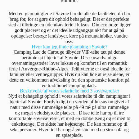
komfort.
Med en glampingferie i Savoie har du alle de faciliteter, du har
brug for, for at gøre dit ophold behageligt. Det er det perfekte
sted at tilbringe en udendørs ferie i luksus. Din ecolodge ligger
godt placeret og er det ideelle udgangspunkt for at gå på
opdagelse: besøge landsbyer, køre på mountainbike, vandre
osv.
Hvor kan jeg finde glamping i Savoie?
Camping Lac de Carouge tilbyder VIP-telte tæt på denne
berømte sø i hjertet af Savoie. Disse usædvanlige
overnatningssteder lover luksus og komfort til en romantisk
ferie i Auvergne-Rhône-Alpes. Telthytterne er også ideelle for
familier eller vennegrupper. Hvis du kan lide at rejse alene, er
dette en velkommen afveksling fra den spartanske komfort på
en traditionel campingplads.
Beskrivelse af vores safaritelte med 3 soveværelser
Nyd et behageligt ophold i vores safaritelte til din campingtur i
hjertet af Savoie. Fordyb dig i en verden af ​​luksus omgivet af
natur med disse rummelige telte på 49 m² på ultra-rummelige
og meget veludstyrede pladser. . Disse telte har op til tre
komfortable soveværelser, et med en dobbeltseng og et med to
enkeltsenge. Det sidste har køjesenge. De kan rumme op til
seks personer. Hvert telt har også en stue med en stor sofa og
en spiseplads.