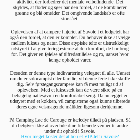
aktivitet, der forbedrer det mentale velbefindende. Det
skyldes, at floder og søer har den fordel, at de kombinerer
grønne og blå områder. Det omgivende landskab er ofte
storslået.
Oplevelsen af at campere i hjertet af Savoie i et lodgetelt har
også den fordel, at den er komplet. Du behøver ikke at vælge
mellem luksus og natur. Disse atypiske telte er tilstrækkeligt
udstyret til at give feriegæsterne al den komfort, de har brug
for. Det giver en følelse af tilfredsstillelse og ro, uanset hvor
længe opholdet varer.
Desuden er denne type indkvartering velegnet til alle. Uanset
om du er solocampist eller familie, vil denne ferie ikke skuffe
dig. Selv førstegangscampere kan få mest muligt ud af
oplevelsen. Med et luksustelt kan de være sikre på en
behagelig nattesøvn i en komfortabel seng. Da anlægget er
udstyret med et køkken, vil campisterne også kunne tilberede
deres egne velsmagende måltider, ligesom derhjemme.
På Camping Lac de Carouge er kæledyr tilladt på pladsen. Så
du behøver ikke at overlade dine firbenede venner til andre
under dit ophold i Savoie.
Hvor meget koster det at bo i et VIP-telt i Savoie?