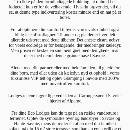
Tro ikke på den forudindtagede holdning, at ophold i et
lodgetelt kun er for de velhavende. Hvis du prøver det, vil du
se, at denne type indkvartering koster mindre end en nat på et
hotel.
For at optimere din komfort tilbyder vores virksomhed også
billig leje af stoflagner. Til puder og plaider er hvert telt
allerede udstyret med dette tilbehør. Det eneste ekstra gebyr
for vores ecolodge er for besøgende, der medbringer kæledyr.
Men prisen er beskeden sammenlignet med den glæde, man
deler med dem i denne grønne oase i Savoie.
Alene, med din partner eller med hele familien, til glæde for
dine børn, med eller uden dit kæledyr, nyd et ophold i vores
luksuriøse VIP-telt og oplev Glamping i Savoie med 300%
med uovertruffen komfort.
Lodges-teltene ligger lige ved siden af Carouge-søen i Savoie,
i hjertet af Alperne,
Fra dine Eco Lodges kan du tage på en række vandreture i
terrænet. Oplev de symbolske byer og landsbyer i Savoie og
Haute-Savoie, mens du nyder en aften med din familie i
sofaen på din 15 m² store terrasse, som har sin egen grill og et