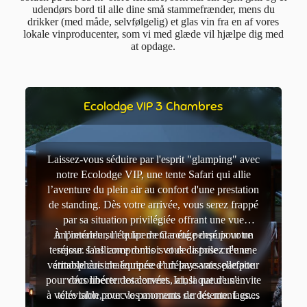
udendørs bord til alle dine små stammefrænder, mens du
drikker (med måde, selvfølgelig) et glas vin fra en af vores
lokale vinproducenter, som vi med glæde vil hjælpe dig med
at opdage.
Ecolodge VIP 3 Chambres
Laissez-vous séduire par l'esprit "glamping" avec
notre Ecolodge VIP, une tente Safari qui allie
l’aventure du plein air au confort d'une prestation
de standing. Dès votre arrivée, vous serez frappé
par sa situation privilégiée offrant une vue
À l’intérieur, l’équipement a été pensé pour un
imprenable sur le lac de Carouge depuis votre
terrasse. L'alliance du bois et de la toile crée une
séjour sans compromis : vous disposez d'une
véritable cuisine équipée d’un lave-vaisselle pour
atmosphère chaleureuse et dépaysante, parfaite
pour déconnecter totalement. Ici, la nature s’invite
vous libérer des corvées, ainsi que d'une
à votre table, avec le panorama sur les montagnes
télévision pour vos moments de détente. Les