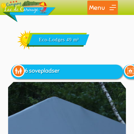
Menu
Eco-Lodges 49 m²
6 sovepladser