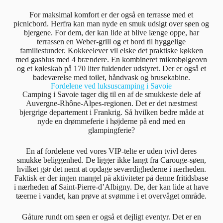
For maksimal komfort er der også en terrasse med et
picnicbord. Herfra kan man nyde en smuk udsigt over søen og
bjergene. For dem, der kan lide at blive længe oppe, har
terrassen en Weber-grill og et bord til hyggelige
familiestunder. Kokkeelever vil elske det praktiske køkken
med gasblus med 4 brændere. En kombineret mikrobølgeovn
og et køleskab på 170 liter fuldender udstyret. Der er også et
badeværelse med toilet, håndvask og brusekabine.
Fordelene ved luksuscamping i Savoie
Camping i Savoie tager dig til en af de smukkeste dele af
Auvergne-Rhône-Alpes-regionen. Det er det næstmest
bjergrige departement i Frankrig. Så hvilken bedre måde at
nyde en drømmeferie i højderne på end med en
glampingferie?
En af fordelene ved vores VIP-telte er uden tvivl deres
smukke beliggenhed. De ligger ikke langt fra Carouge-søen,
hvilket gør det nemt at opdage seværdighederne i nærheden.
Faktisk er der ingen mangel på aktiviteter på denne fritidsbase
i nærheden af Saint-Pierre-d’Albigny. De, der kan lide at have
tæerne i vandet, kan prøve at svømme i et overvåget område.
Gåture rundt om søen er også et dejligt eventyr. Det er en