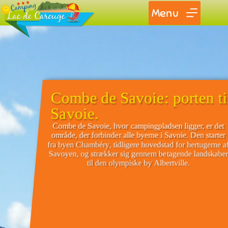
Menu
Combe de Savoie: porten ti
Savoie.
Combe de Savoie, hvor campingpladsen ligger, er det
område, der forbinder alle byerne i Savoie. Den starter
fra byen Chambéry, tidligere hovedstad for hertugerne a
Savoyen, og strækker sig gennem betagende landskabe
til den olympiske by Albertville.