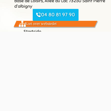
Base de Loisirs, Allée du Lac 73250 Saint Pierre
d'albigny
04 80 81 97 90
Kort over webstedet
Startside
Le Camping du Lac de Carouge
Overnatning og standpladser
Regionen Rhône-Alpes
Aktiviteter og fritid
Réservation
Nyttige links
Kontakt til os
Kort over webstedet