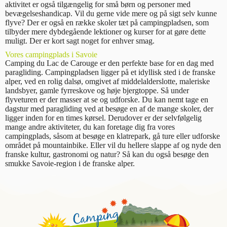
aktivitet er også tilgængelig for små børn og personer med
bevægelseshandicap. Vil du gerne vide mere og på sigt selv kunne
flyve? Der er også en række skoler tæt på campingpladsen, som
tilbyder mere dybdegående lektioner og kurser for at gøre dette
muligt. Der er kort sagt noget for enhver smag.
Vores campingplads i Savoie
Camping du Lac de Carouge er den perfekte base for en dag med
paragliding. Campingpladsen ligger på et idyllisk sted i de franske
alper, ved en rolig dalsø, omgivet af middelalderslotte, maleriske
landsbyer, gamle fyrreskove og høje bjergtoppe. Så under
flyveturen er der masser at se og udforske. Du kan nemt tage en
dagstur med paragliding ved at besøge en af de mange skoler, der
ligger inden for en times kørsel. Derudover er der selvfølgelig
mange andre aktiviteter, du kan foretage dig fra vores
campingplads, såsom at besøge en klatrepark, gå ture eller udforske
området på mountainbike. Eller vil du hellere slappe af og nyde den
franske kultur, gastronomi og natur? Så kan du også besøge den
smukke Savoie-region i de franske alper.