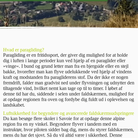
Hvad er paragliding?
Paragliding er en fritidssport, der giver dig mulighed for at holde
dig i luften i lange perioder kun ved hjælp af en paraglider eller
»vinge«. I bund og grund letter man fra en bjergside eller en stejl
bakke, hvorefter man kan flyve udelukkende ved hjælp af vindens
kraft og modstanden fra paragliderens stof. Da der ikke er nogen
fremdrift, falder man gradvist ned under flyvningen og udnytter den
tiltagende vind, hvilket nemt kan tage op til to timer. I løbet af
denne tid har du, siddende i selen under faldskærmen, mulighed for
at opdage regionen fra oven og fordybe dig fuldt ud i oplevelsen og
landskabet.
Luftsikkerhed for begyndere og avancerede faldskærmsudspringere
Du kan besøge flere skoler i Savoie for at opdage denne alpine
region fra en ny vinkel. Begyndere flyver i tandem med en
instruktør, hvor piloten sidder bag dig, mens du styrer faldskærmen,
mens du har det sjovt. Så du vil altid være i sikkerhed. Denne