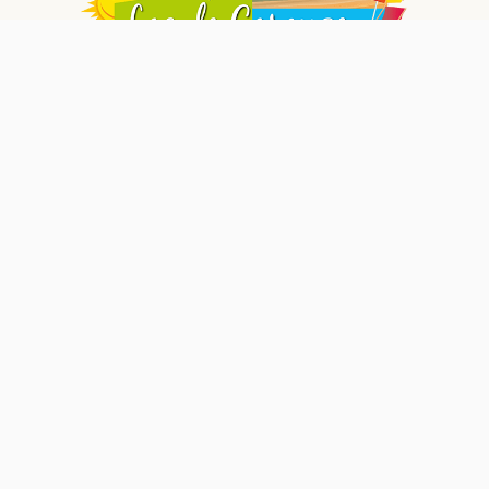
Base de Loisirs, Allée du Lac 73250 Saint Pierre
d'albigny
04 80 81 97 90
Kort over webstedet
Startside
Le Camping du Lac de Carouge
Overnatning og standpladser
Regionen Rhône-Alpes
Aktiviteter og fritid